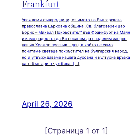
Frankfurt
Уважаеми сънародници, от името на Българската
православна църковна община „Св. благоверен цар
Борис – Михаил Покръстител“ във Франкфурт на Майн
имаме радостта да Ви поканим да споделим заедно
нашия Храмов празник – ден, в който не само
почитаме светеца покръстител на българския народ,
но и утвърждаваме нашата духовна и културна връзка
като българи в чужбина. […]
April 26, 2026
[Страница 1 от 1]