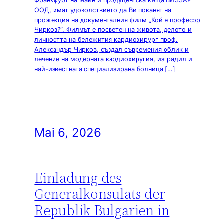
Франкфурт на Майн и продуцентска къща ВИЗЗАРТ
ООД, имат удоволствието да Ви поканят на
прожекция на документалния филм „Кой е професор
Чирков?“. Филмът е посветен на живота, делото и
личността на бележития кардиохирург проф.
Александър Чирков, създал съвремения облик и
лечение на модерната кардиохиругия, изградил и
най-известната специализирана болница […]
Mai 6, 2026
Einladung des
Generalkonsulats der
Republik Bulgarien in