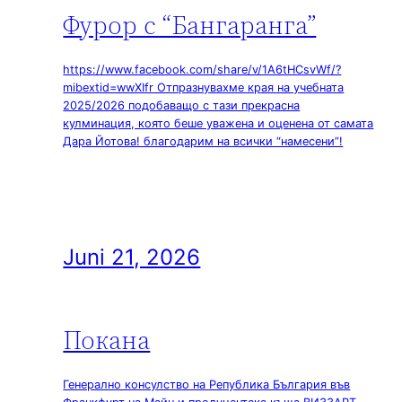
Фурор с “Бангаранга”
https://www.facebook.com/share/v/1A6tHCsvWf/?
mibextid=wwXIfr Отпразнувахме края на учебната
2025/2026 подобаващо с тази прекрасна
кулминация, която беше уважена и оценена от самата
Дара Йотова! благодарим на всички “намесени”!
Juni 21, 2026
Покана
Генерално консулство на Република България във